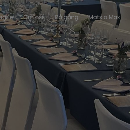
agille
Om oss
På gång
Mats o Max