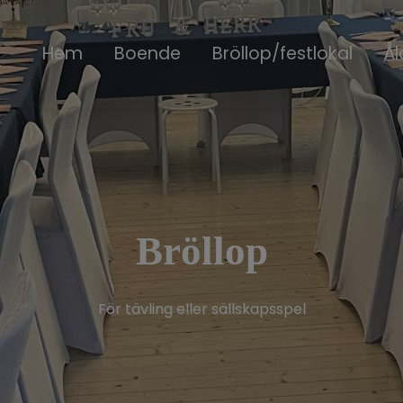
Hem
Boende
Bröllop/festlokal
Ål
Bröllop
För tävling eller sällskapsspel