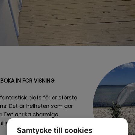
.BOKA IN FÖR VISNING
fantastisk plats för er största
ns. Det är helheten som gör
tta. Det anrika charmiga
ljön,festlokalen,stora köket, 49
Samtycke till cookies