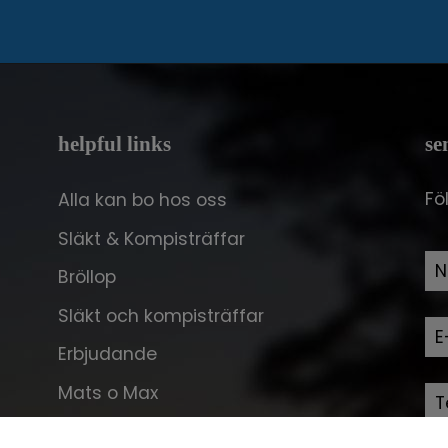
helpful links
se
Fö
Alla kan bo hos oss
Släkt & Kompisträffar
Bröllop
Släkt och kompisträffar
Erbjudande
Mats o Max