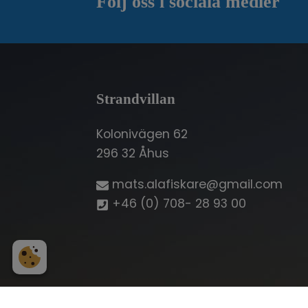
Följ oss i sociala medier
Strandvillan
Kolonivägen 62
296 32 Åhus
mats.alafiskare@gmail.com
+46 (0) 708- 28 93 00