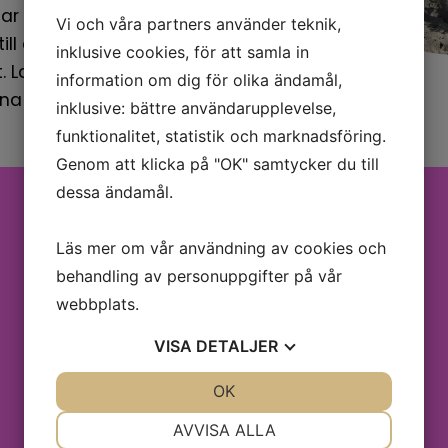
ar ni just er livsdröm om bröllop.
Vi och våra partners använder teknik,
till er och sedan skapar ni det
inklusive cookies, för att samla in
. Laga er egen mat eller
information om dig för olika ändamål,
na viner och andra drycker.
inklusive: bättre användarupplevelse,
funktionalitet, statistik och marknadsföring.
Genom att klicka på "OK" samtycker du till
dessa ändamål.
Läs mer om vår användning av cookies och
behandling av personuppgifter på vår
webbplats.
VISA
DETALJER
JA
NEJ
OK
JA
NEJ
Absolut Home
NÖDVÄNDIG
INSTÄLLNINGAR
AVVISA ALLA